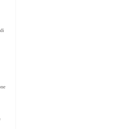
di
one
e