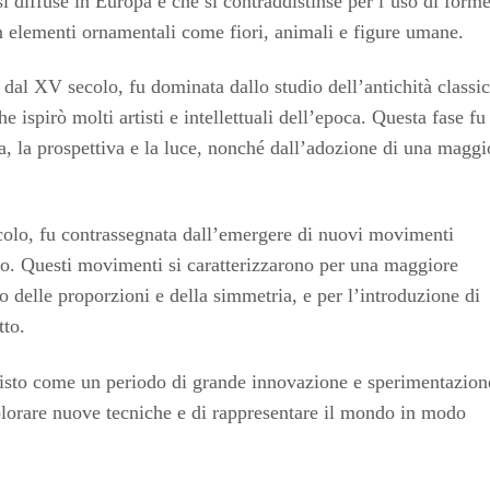
i diffuse in Europa e che si contraddistinse per l’uso di form
n elementi ornamentali come fiori, animali e figure umane.
 dal XV secolo, fu dominata dallo studio dell’antichità classic
e ispirò molti artisti e intellettuali dell’epoca. Questa fase fu
ia, la prospettiva e la luce, nonché dall’adozione di una maggi
ecolo, fu contrassegnata dall’emergere di nuovi movimenti
occo. Questi movimenti si caratterizzarono per una maggiore
o delle proporzioni e della simmetria, e per l’introduzione di
tto.
visto come un periodo di grande innovazione e sperimentazion
 esplorare nuove tecniche e di rappresentare il mondo in modo