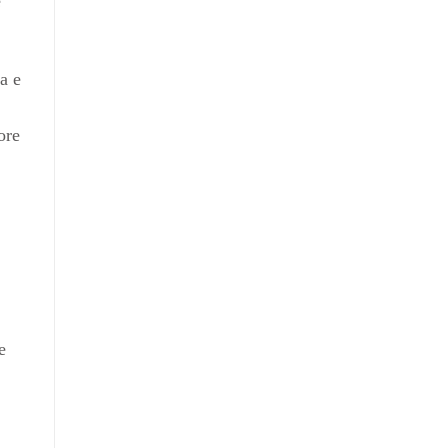
e
a e
ore
e