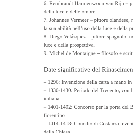
6. Rembrandt Harmenszoon van Rijn – pittor
della luce e delle ombre.
7. Johannes Vermeer – pittore olandese, n
la sua abilità nell’uso della luce e della p
8. Diego Velázquez – pittore spagnolo, noto 
luce e della prospettiva.
9. Michel de Montaigne – filosofo e scrit
Date significative del Rinascimen
– 1296: Invenzione della carta a mano in 
– 1330-1430: Periodo del Trecento, con l’a
italiana
– 1401-1402: Concorso per la porta del Ba
fiorentino
– 1414-1418: Concilio di Costanza, event
della Chiesa